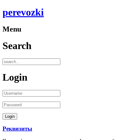
perevozki
Menu
Search
Login
Реквизиты